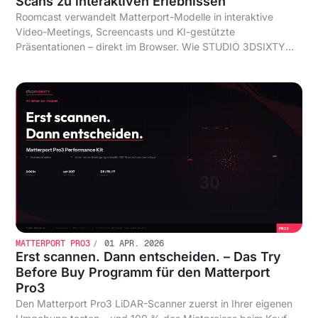
Scans zu interaktiven Erlebnissen
Roomcast verwandelt Matterport-Modelle in interaktive
Video-Meetings, Screencasts und KI-gestützte
Präsentationen – direkt im Browser. Wie STUDIO 3DSIXTY
das Tool in den Scan-Workflow integriert und welchen
Mehrwert es für Immobilien, Architektur und Facility
Management bietet.
MATTERPORT PRO3
01 APR. 2026
Erst scannen. Dann entscheiden. – Das Try
Before Buy Programm für den Matterport
Pro3
Den Matterport Pro3 LiDAR-Scanner zuerst in Ihrer eigenen