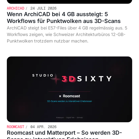
ARCHICAD
24 JULI 2026
Wenn ArchiCAD bei 4 GB aussteigt: 5
Workflows für Punktwolken aus 3D-Scans
ArchiCAD steigt bei E57-Files über 4 GB regelmässig aus. 5
Workflows zeigen, wie Schweizer Architekturbüros 12-GB-
Punktwolken trotzdem nutzbar machen.
ROOMCAST
04 APR. 2026
Roomcast und Matterport – So werden 3D-