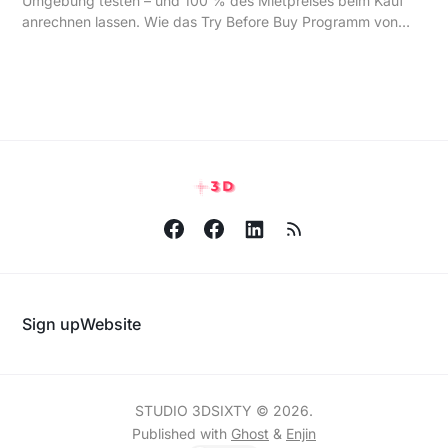
Umgebung testen – und 100 % des Mietpreises beim Kauf
anrechnen lassen. Wie das Try Before Buy Programm von
STUDIO 3DSIXTY funktioniert und für wen es gemacht ist.
Sign up
Website
STUDIO 3DSIXTY © 2026.
Published with
Ghost
&
Enjin