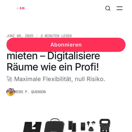
JUNI 08, 2025
2 MINUTEN LESEN
Matterport Pro3 & Pro2
Abonnieren
mieten – Digitalisiere
Räume wie ein Profi!
🚀 Maximale Flexibilität, null Risiko.
MIRO P. QUENSON